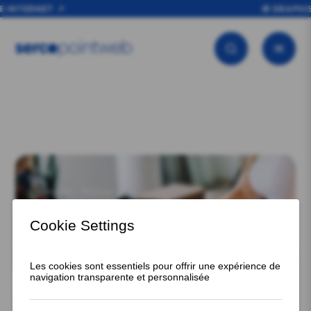
 INTERNET
🎨 GRAPHISM
Accueil
Postuler
CRÉATION DE SITE INTERNET ET DÉVELOPPEMENT
WEB, REJOIGNEZ-NOUS
Proposez votre candidature