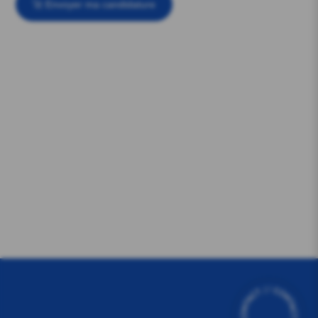
🚀 Envoyer ma candidature
💬