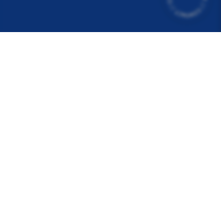
149 Boulevard de Stalingrad, 69006 Lyon
04 72 10 93 50
Agence
Services
Projets
Actualités
FAQ
Postuler
Devis
Contact
Mentions légales
Protection des données
Utilisation des cookies
Plan du site
Entreprises Auvergne-Rhône-Alpes
© 2026