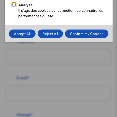
Nom & Prénom*
Téléphone*
E-mail*
Message*