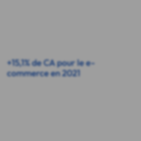
+15,1% de CA pour le e-
commerce en 2021